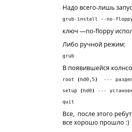
Надо всего-лишь запус
ключ —no-floppy испол
Либо ручной режим:
В появившейся колнсо
root 
(
hd0,5
)
  --- раздел
setup 
(
hd0
)
 --- установк
Все, после этого ребу
все хорошо прошло :)