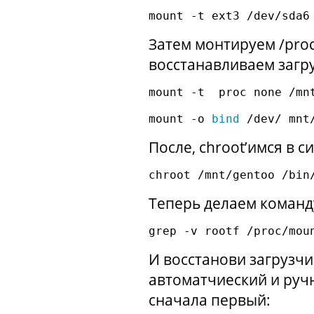
Затем монтируем /proc
восстанавливаем загр
mount -t  proc none /mnt
mount -o 
bind
После, chroot’имся в с
Теперь делаем команд
И восстанови загрузчик
автоматчиеский и руч
сначала первый: